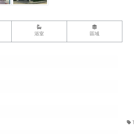
浴室
區域
T