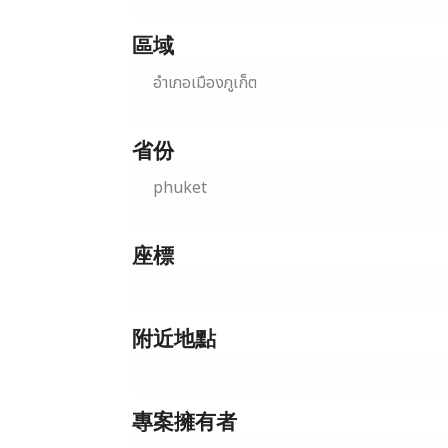
區域
อำเภอเมืองภูเก็ต
省份
phuket
座標
附近地點
專案擁有者