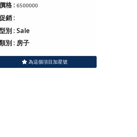
價格 :
6500000
促銷 :
型別 : Sale
類別 : 房子
為這個項目加星號