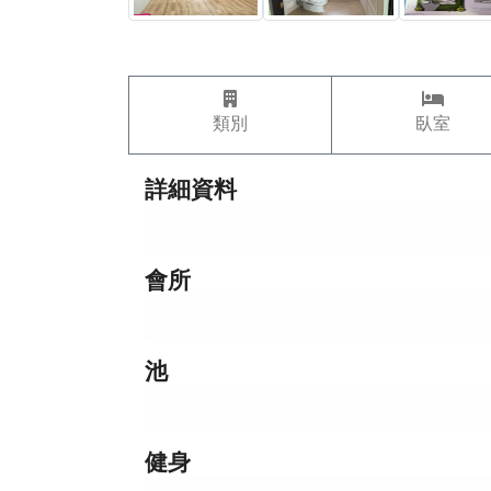
類別
臥室
詳細資料
會所
池
健身