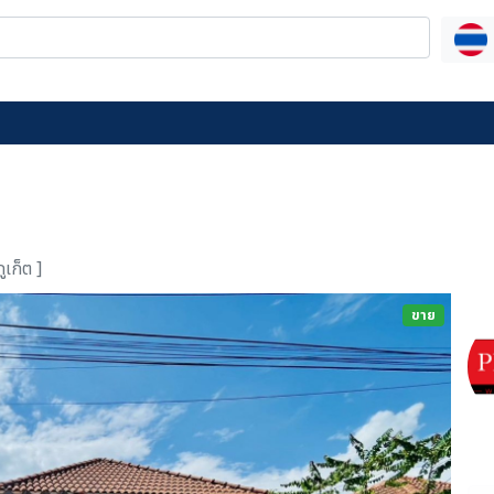
ูเก็ต ]
ขาย