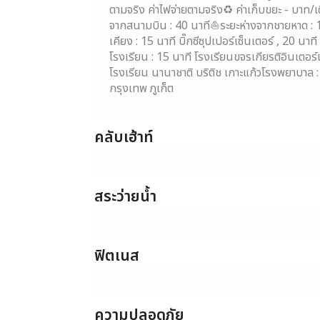
ตามจริง ค่าไฟจ่ายตามจริง♻ ค่าเก็บขยะ - บาท/เด
จากสนามบิน : 40 นาที⛵️ระยะห่างจากชายหาด : 1
เคียง : 15 นาที บิ๊กซีซุปเปอร์เซ็นเตอร์ , 20 นา
โรงเรียน : 15 นาที โรงเรียนขจรเกียรติอินเตอร
โรงเรียน นานาชาติ บริติช เกาะแก้วโรงพยาบาล :
กรุงเทพ ภูเก็ต
คลับเฮ้าท์
สระว่ายน้ำ
ฟิตเนส
ความปลอดภัย