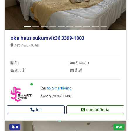
oka haus sukumvit36 3399-1003
กรุงเทพมหานคร
ชั้น
ห้องนอน
ห้องน้ำ
พื้นที่
New alerts
โดย
95 Smartliving
อัพเดท 2026-08-06
โทร
แอดไลน์ติดต่อ
0
ขาย