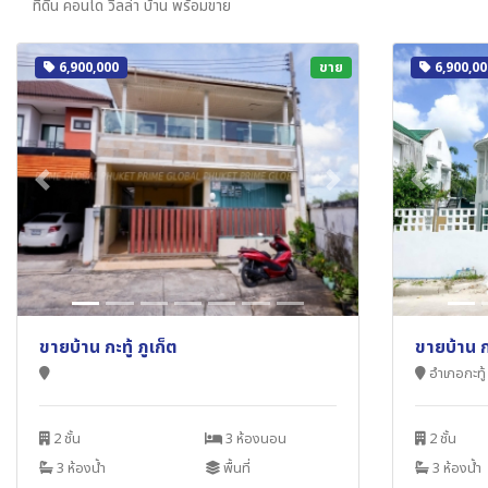
ที่ดิน คอนโด วิลล่า บ้าน พร้อมขาย
6,900,000
ขาย
6,900,00
Previous
Next
Previou
ขายบ้าน กะทู้ ภูเก็ต
ขายบ้าน กะ
อำเภอกะทู้ 
2 ชั้น
3 ห้องนอน
2 ชั้น
3 ห้องน้ำ
พื้นที่
3 ห้องน้ำ