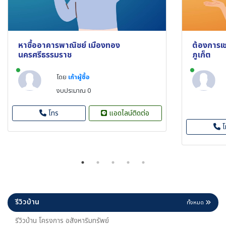
หาซื้ออาคารพาณิชย์ เมืองทอง
ต้องการเช
นครศรีธรรมราช
ภูเก็ต
New alerts
New aler
โดย
เก้าผู้ซื้อ
งบประมาณ 0
โทร
แอดไลน์ติดต่อ
โ
รีวิวบ้าน
ทั้งหมด
รีวิวบ้าน โครงการ อสังหาริมทรัพย์