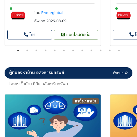
New alerts
New aler
โดย
Primeglobal
อัพเดท 2026-08-09
โทร
แอดไลน์ติดต่อ
โ
ผู้ที่มองหาบ้าน อสังหาริมทรัพย์
ทั้งหมด
โพสหาซื้อบ้าน ที่ดิน อสังหาริมทรัพย์
หาซื้อ / หาเช่า