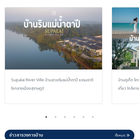
Supalai River Ville บ้านสวยริมแม่น้ำตาปี ธรรมชาติ
บ้านภูเก็ต โค
ใจกลางเมืองสุราษฎร์
เที่ยว ใกล้ค
ข่าวสารวงการบ้าน
ทั้งหมด